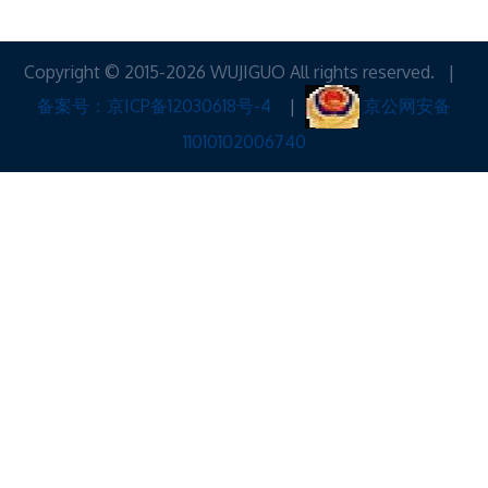
Copyright © 2015-2026 WUJIGUO All rights reserved. |
备案号：京ICP备12030618号-4
|
京公网安备
11010102006740