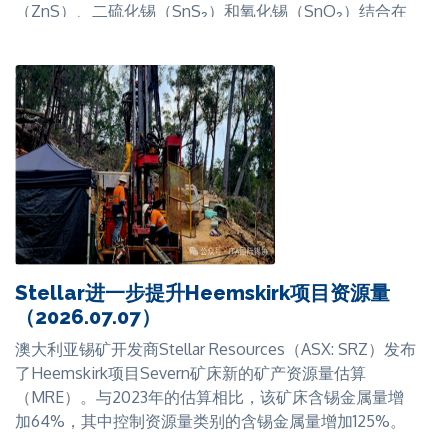
（ZnS）、二硫化锡（SnS₂）和氧化锡（SnO₂）结合在
精矿和精锡金属产量都将提升，并可能增加进入国际市场
一起。该研究旨在解决钠离子电池面临的一项关键挑战：
的俄罗斯原产锡数量。
开发既能储存大量钠离子、又能保持长期循环稳定性的负
极材料。
传统石墨在钠离子体系中的表现较差，而锡能够与钠形成
合金，从而提供更高的理论容量。不过，充放电过程中出
现的显著体积变化，可能导致电极随时间发生劣化。因
此，全球研究人员正在探索新的方法，以在不牺牲高储能
能力的前提下稳定锡基材料。
在这项最新研究中，团队设计了一种空心异质结构，将硫
化锡、氧化锡与硫化锌结合，并包覆在导电碳壳之中。多
Stellar进一步提升Heemskirk项目资源量
种材料形成的界面被称为异质结，有助于改善电子传输和
（2026.07.07）
钠离子扩散；同时，空心碳包覆结构也为循环过程中的体
澳大利亚锡矿开发商Stellar Resources（ASX: SRZ）发布
积膨胀提供了缓冲空间。
了Heemskirk项目Severn矿床新的矿产资源量估算
该负极材料在100次循环后表现出612mAhg⁻¹的可逆容量；
（MRE）。与2023年的估算相比，该矿床含锡金属量增
在1.0Ag⁻¹电流密度下循环400次后，仍保持471mAhg⁻¹；
加64%，其中控制资源量类别的含锡金属量增加125%。
并且可在−10°C下继续运行，130次循环后仍保持