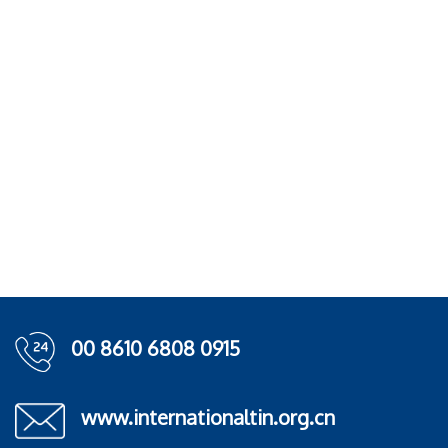
并减少环境影响。邻近的原Comstock矿山场地可能具备
建设尾矿储存设施的潜力；处于维护保养状态的Avebury
选厂则可能用于矿石处理。
ITA观点：
随着公司逐步完成预可行性研究，此次资源量
升级以及矿产资源量估算可信度的大幅提升，构成了项目
发展的关键里程碑。ITA期待Heemskirk项目预可行性研
究的发布。
Stellar Resources是ITA勘探与开发小组的成员。
《锡行业行为准则》标准7.3对关键尽职调查控制措施提
00 8610 6808 0915
供独立第三方审验，包括原产国验证以及识别和缓解风险
的流程，并通过透明报告予以支撑。通过对结论的独立评
估，形成清晰透明的绩效评级。
www.internationaltin.org.cn
对于下游用户而言，它能够提升获取经过验证的负责任采