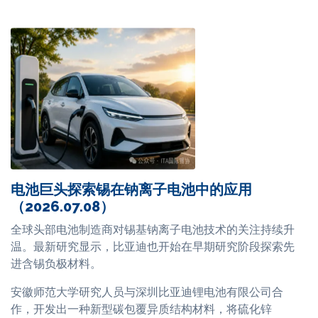
ITA观点：
ITA很高兴看到安达卢西亚政府继续对该锡项目
目前，Seligdar的锡精矿主要在俄罗斯现有唯一冶炼厂
给予有力支持。2025年欧洲对精锡进口的依赖度达到
——新西伯利亚冶炼厂进行冶炼，也在中国进行精炼。
66%，Elementos的垂直一体化锡项目有望支持该地区的
锡需求，并帮助欧洲降低全球供应扰动带来的影响。
随着该公司计划扩大精矿产量，Amur冶炼厂预计将具备
年产8,300吨精锡的产能。该厂一期工程资本支出预计为
Elementos是ITA勘探与开
发
小
组
成
员
。
176亿卢布（约合人民币16.0亿元）。
Rusolovo旗下Tin Ore 公司首席执行官Igor Korytov表
示，公司今年已开始建设“Amur冶炼厂”，并计划“形成采
矿、选矿以及最终冶炼的完整生产周期”。
此外，该公司位于俄罗斯远东地区的绿地项目Pyrkakay
电池巨头探索锡在钠离子电池中的应用
Stockworks锡多金属项目仍在开发中。该矿山项目计划
（2026.07.08）
于2028年投产，公司预计其年产量为8,000吨精矿含锡
全球头部电池制造商对锡基钠离子电池技术的关注持续升
量，这将使Seligdar的采矿产量超过其自身冶炼产能。
温。最新研究显示，比亚迪也开始在早期研究阶段探索先
进含锡负极材料。
目前，俄罗斯精锡金属供应略有过剩，产量仅略高于每年
2,500吨的国内消费量，剩余锡金属则出口至中国。
安徽师范大学研究人员与深圳比亚迪锂电池有限公司合
作，开发出一种新型碳包覆异质结构材料，将硫化锌
如果Amur冶炼厂和Pyrkakay项目按计划建成，俄罗斯的锡