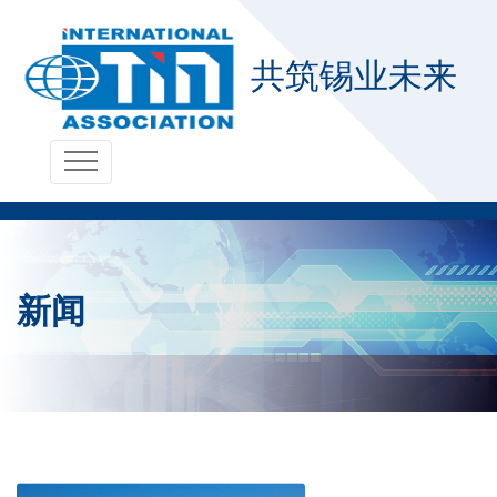
共筑锡业未来
新闻