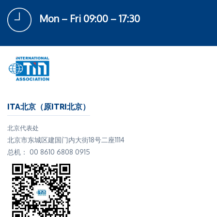
购数据的便利性，支持采购决策、监管合规和供应链透明
Mon – Fri 09:00 – 17:30
度的提升。ITA的负责任采购审验报告可在线查阅。
LME passport通过将检测报告以及更广泛的《锡行业行为
准则》ESG披露信息直接关联至金属品牌，进一步增强实
施效果，形成数字化记录，从而提升可追溯性和经验证文
件的可获取性。
总体而言，此次批准进一步肯定了《锡行业行为准则》是
一个实用的负责任采购审验项目，符合经合组织及国际预
ITA北京（原ITRI北京）
期，并由公认的审验标准和数字化报告工具提供支撑。
北京代表处
北京市东城区建国门内大街18号二座1114
总机： 00 8610 6808 0915