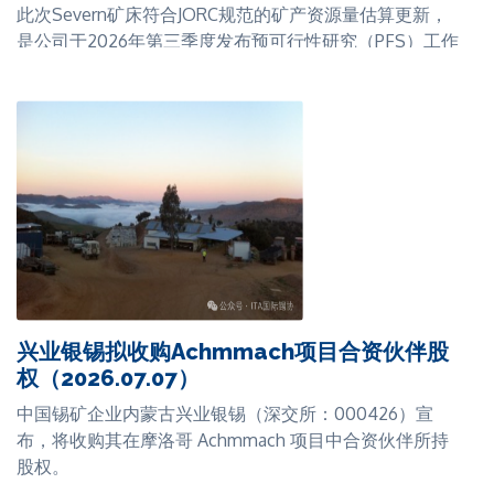
此次Severn矿床符合JORC规范的矿产资源量估算更新，
247mAhg⁻¹。原位拉曼光谱和X射线衍射结果也证实，在
是公司于2026年第三季度发布预可行性研究（PFS）工作
反复充放电循环中，该材料的电化学反应具有高度可逆
的一部分。此前，公司已于2月更新了Queen Hill矿床的
性。
矿产资源量估算，并获得锡矿企业Metals X对公司的投
尽管该材料仍处于实验室研究阶段，但此次合作值得关
资。
注，因为参与方包括比亚迪旗下子公司，而比亚迪是全球
Heemskirk项目由四个独立资源体构成。此次新的矿产资
最大的电动汽车和电池制造商之一。在这一阶段已有产业
源量估算发布，主要得益于Severn矿床资源量增加64%，
方参与，或表明随着钠离子电池技术持续成熟，市场对替
其中控制资源量类别增幅达到125%。目前，该项目总资
代负极材料的商业兴趣正在上升。
源量的含锡金属量达到115,300吨。
这并非首次有主要电池制造商与学术研究团队共同探索锡
Stellar Resources董事总经理Simon Taylor表示：“此次资
基钠离子电池负极。今年早些时候，ITA也曾重点介绍过
源量升级正值公司发展的关键阶段。近期，Metals X向公
宁德时代的相关研究。宁德时代同样是全球电池行业龙头
司投资1,700万美元（约合人民币1.15亿元），成为重要战
企业之一，这进一步显示出产业界对先进含锡负极材料的
兴业银锡拟收购Achmmach项目合资伙伴股
略投资者……”
兴趣仍在延续。
权（2026.07.07）
目前，公司旗下各项目已确认超过129,000吨含锡金属
中国锡矿企业内蒙古兴业银锡（深交所：000426）宣
随着钠离子电池逐步接近商业化应用，大学与主要制造商
量，两台钻机也在持续验证近期资源增长目标。在全球锡
布，将收购其在摩洛哥 Achmmach 项目中合资伙伴所持
之间的研究合作，可能在推动有前景的实验室材料转化为
市场受到结构性供应短缺推动的背景下，Stellar已处于十
股权。
实用电池系统方面发挥越来越重要的作用。
分有利的位置，有望把握这一机遇。