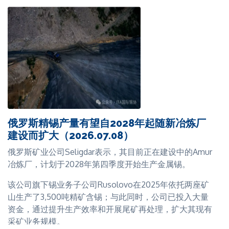
安达卢西亚自治区政府授予该项目的这一地位，说明认可
该项目将为当地可持续发展带来实质性的环境、经济和社
会效益。
据公司称，这将为项目审批提供更明确的路径，尤其是在
取水许可和涉水公用设施相关事项方面。
水资源获取是该项目许可路径中的关键环节。欧盟法规要
求企业在申请许可时，除技术和环境考量外，还需证明项
目具备公共利益的理由。此次公共利益类别认定满足了上
俄罗斯精锡产量有望自2028年起随新冶炼厂
述要求的第一部分。
建设而扩大（2026.07.08）
在2025年4月发布最终可行性研究后，公司正推进最终项
俄罗斯矿业公司Seligdar表示，其目前正在建设中的Amur
目审批、融资及开发工作，为最终投资决定作准备。
冶炼厂，计划于2028年第四季度开始生产金属锡。
安达卢西亚工业、能源和矿业部长Jorge Paradela上个月
该公司旗下锡业务子公司Rusolovo在2025年依托两座矿
曾在西班牙塞维利亚国际锡业大会上发言。他表示，该部
山生产了3,500吨精矿含锡；与此同时，公司已投入大量
预计将在“今年年底或2027年上半年”前授予Oropesa项目
资金，通过提升生产效率和开展尾矿再处理，扩大其现有
许可。
采矿业务规模。