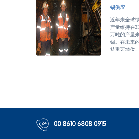
通过提供全
锡供应
说明一些认
打消所有关
近年来全球
产量维持在33 
万吨的产量来
锡。在未来
持重要地位
额是增长还
改善与废料
球范围内，
的锡供应，
趋势。
锡资源和储
资源和储量
矿床的巨大
00 8610 6808 0915
相对较少的
条件，以及