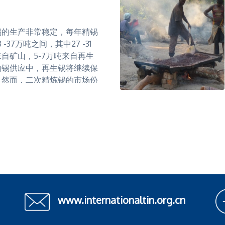
球锡资源和储量的研究数据，
为资源不足的报告的局限性，
注锡供应的人士的疑虑。
锡的生产非常稳定，每年精锡
-37万吨之间，其中27 -31
自矿山，5-7万吨来自再生
的锡供应中，再生锡将继续保
。然而，二次精炼锡的市场份
是下降，取决于锡回收技术的
锡含量下降之间的平衡。在全
目前的锡矿储存可以满足长期
未来锡开采也是呈逐步上升的
量
指的是已知矿床，与未被发现
潜力相比，这些矿床被认为是
www.internationaltin.org.cn
。即使在今天，受交通、宜居
恶劣天气和战争等因素的影