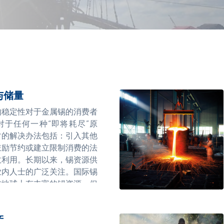
与储量
的稳定性对于金属锡的消费者
对于任何一种“即将耗尽”原
常的解决办法包括：引入其他
鼓励节约或建立限制消费的法
收利用。长期以来，锡资源供
业内人士的广泛关注。国际锡
前地球上有丰富的锡资源，但
因，目前勘探和开发锡的企业
投资不足。因此，国际锡协从
产
球锡资源和储量的研究，旨在