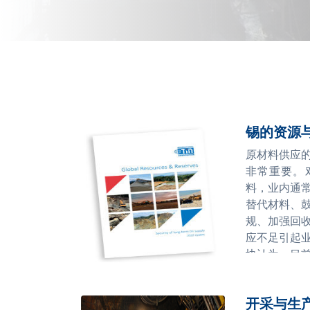
锡的资源
原材料供应
非常重要。
料，业内通
替代材料、
规、加强回
应不足引起
协认为，目
基于多种原
有限、项目
开采与生
未间断对全