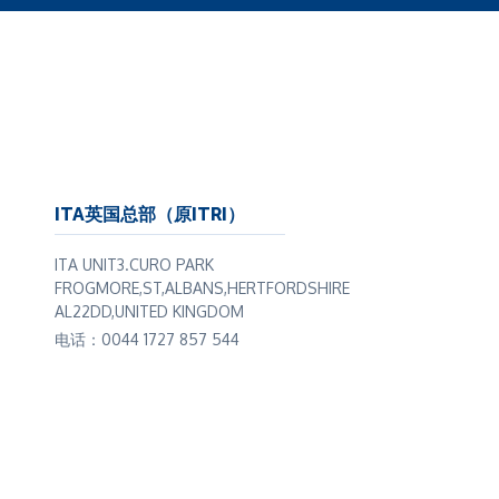
面的大片地区还没有被彻底勘
和开发难度也意味着不太可能
期发现新的矿床。
地区也有大量未发现的矿物储
在非洲等地区，过去十年来，
金属的勘探和开发都是在地
意的是，关于锡储量的报告并
重要的小规模采矿区域未来可
ITA英国总部（原ITRI）
因为这些区域并没有条件和技
ITA UNIT3.CURO PARK
的勘探和评估。
FROGMORE,ST,ALBANS,HERTFORDSHIRE
相比，锡矿开采的很大比例
AL22DD,UNITED KINGDOM
%)是由当地、个人、小规模或
电话：0044 1727 857 544
开采的，他们不像大型采矿公
勘探或报告储量。有关全球锡
析，请参阅ITA《全球锡资
告》。
业协会的成员，领先的锡生产