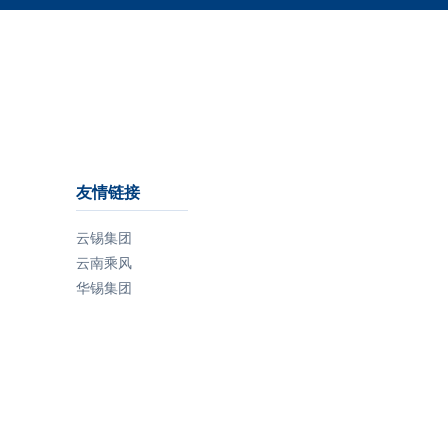
开采。
锡）中的贡献百分比。2020年全球锡的
RIR为33.1%。回收并重新精炼的锡占锡总
因此，与许多其他金属不同的是，锡石的
使用量的17%，而重复使用或重新配制的
开采是由ASM和大型生产商进行的。在
锡合金则占了其余的16.1%。在过去10年
谨慎的条件下，手工采矿可以高效、安全
里，RIR在30-35%之间变化，比例与锡
地进行，能源消耗极低，对环境的影响也
价格波动相关，通常在锡价位于低点时下
很小。这种手工作业一直对锡行业做出重
降。
要贡献，预计今后也将如此。ASM开采
的锡产量可以根据国际价格和经济因素快
友情链接
锡生产过程的废料和残余物通常会被生产
速波动。此外，在不需要长期重大投资的
企业回收，在内部使用或由外部废料处理
云锡集团
情况下，ASM的锡矿开采量也是不断增
公司回收。这些含锡的废料可被回收制造
加的。
云南乘风
成纯锡锭，或重新添加到锡合金或化学制
华锡集团
品中。
经济发展的工具
锡主要用于焊锡、锡化工、马口铁、铅酸
尽管与规模较大的正规采矿作业相比，小
电池等产品中。这些产品对现代生活至关
型采矿业有时具有非正规性质，且存在生
重要，具有较长的使用寿命。能否有效地
产率低下的问题，但该产业是发展中国家
从废弃的成品中回收锡取决于多种因素，
农村地区数百万家庭的重要收入和生计来
包括社会意识、锡价格变化以及经济和技
源。一般来说，不仅是锡，大约有1亿人