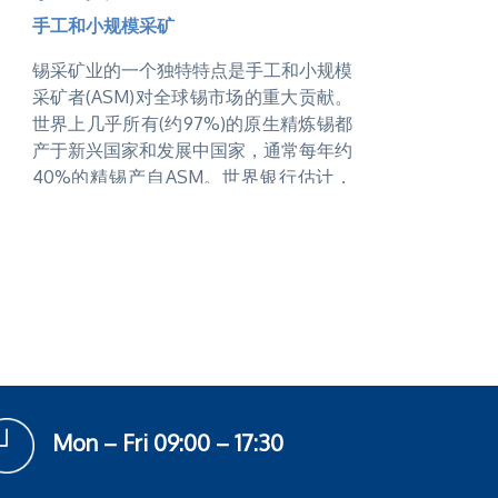
泛，可被用于许多新技术领域。因此，锡
手工和小规模采矿
被认为第四次工业革命和绿色革命的关键
元素。重视锡的回收利用，满足新技术的
锡采矿业的一个独特特点是手工和小规模
需求，为一个更绿色、联系更紧密的地球
采矿者(ASM)对全球锡市场的重大贡献。
做出贡献。
世界上几乎所有(约97%)的原生精炼锡都
产于新兴国家和发展中国家，通常每年约
鉴于上述原因，国际采矿和金属理事会
40%的精锡产自ASM。世界银行估计，
(ICMM)发表了金属工业关于回收原则的
全球大约有1亿手工采矿者。
宣言，鼓励制造商、政策制定者和其他决
策者评估实际性能，改进产品的设计和管
ASM对锡生产的重要性
理，包括其处理和回收。此外，国际能源
署的《2021年世界能源展望特别报告》也
锡是由锡石矿物生产的，锡石矿物存在于
建议将扩大回收作为实现矿产安全的一项
深部硬岩矿山和近地表矿床(冲积层和残
关键措施。
积层)。矿物通常可以用简单的工具和低
投资有效地进行开采。因此，便可通过
当前锡的回收
ASM开采这些锡矿。大量锡石矿床为冲
积矿床，总体锡含量低，随机分布在广阔
锡制品的平均回收量可用“回收投入
Mon – Fri 09:00 – 17:30
区域。这些资源通常无法通过机械化方法
率”(RIR)来量化。它衡量的是回收的“二
开采，但非常适合小规模、尤其是是手工
次”锡在锡供应（包括精炼锡和未精炼