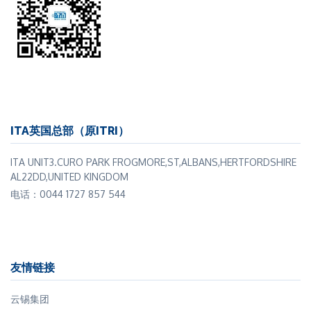
ITA英国总部（原ITRI）
ITA UNIT3.CURO PARK FROGMORE,ST,ALBANS,HERTFORDSHIRE
AL22DD,UNITED KINGDOM
电话：0044 1727 857 544
友情链接
云锡集团