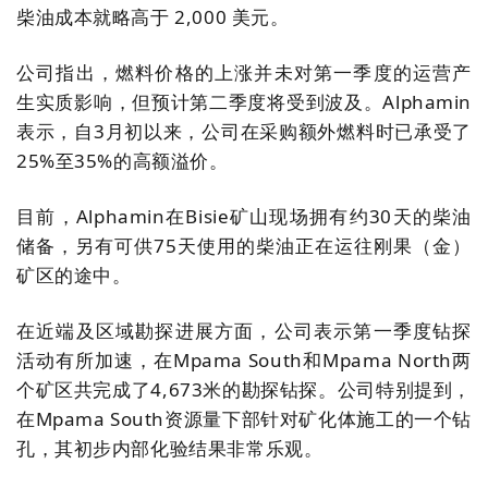
柴油成本就略高于
2,000
美元。
公司指出，燃料价格的上涨并未对第一季度的运营产
生实质影响，但预计第二季度将受到波及。
Alphamin
表示，自
3
月初以来，公司在采购额外燃料时已承受了
25%
至
35%
的高额溢价。
目前，
Alphamin
在
Bisie
矿山现场拥有约
30
天的柴油
储备，另有可供
75
天使用的柴油正在运往刚果（金）
矿区的途中。
在近端及区域勘探进展方面，公司表示第一季度钻探
活动有所加速，在
Mpama South
和
Mpama North
两
个矿区共完成了
4,673
米的勘探钻探。公司特别提到，
在
Mpama South
资源量下部针对矿化体施工的一个钻
孔，其初步内部化验结果非常乐观。