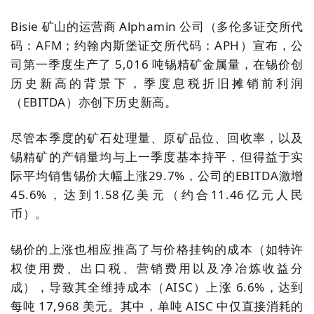
Bisie
矿山的运营商
Alphamin
公司（多伦多证交所代
码：
AFM
；约翰内斯堡证交所代码：
APH
）宣布，公
司第一季度生产了
5,016
吨锡精矿金属量，在锡价创
历史新高的背景下，季度息税折旧摊销前利润
（
EBITDA
）亦创下历史新高。
尽管本季度的矿石处理量、原矿品位、回收率，以及
锡精矿的产销量均与上一季度基本持平，但得益于实
际平均销售锡价大幅上涨
29.7%
，公司的
EBITDA
激增
45.6%
，达到
1.58
亿美元（约合
11.46
亿元人民
币）。
锡价的上涨也相应推高了与价格挂钩的成本（如特许
权使用费、出口税、营销费用以及净冶炼收益分
成），导致其全维持成本（
AISC
）上涨
6.6%
，达到
每吨
17,968
美元。其中，单吨
AISC
中仅直接消耗的