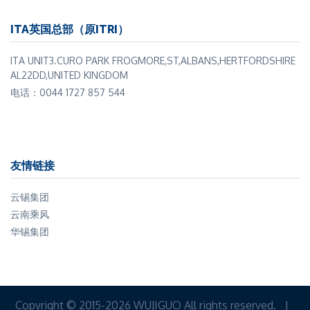
ITA英国总部（原ITRI）
ITA UNIT3.CURO PARK FROGMORE,ST,ALBANS,HERTFORDSHIRE
AL22DD,UNITED KINGDOM
电话：0044 1727 857 544
友情链接
云锡集团
云南乘风
华锡集团
Copyright © 2015-2026 WUJIGUO All rights reserved. |