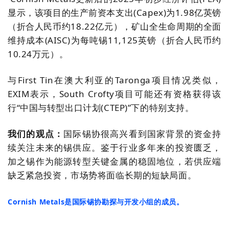
显示，该项目的生产前资本支出
(Capex)为1.98亿英镑
（折合人民币约18.22亿元），
矿山全生命周期的全面
维持成本
(AISC)为每吨锡11,125英镑（折合人民币约
10.24万元）。
与First
Tin在澳大利亚的
Taronga
项目情况类似，
EXIM表示，South
Crofty
项目可能还有资格获得该
行“中国与转型出口计划
(CTEP)
”下的特别支持。
我们的观点
：
国际
锡协
很
高兴看到
国家背景的资金持
续关注未来的锡供应。鉴于行业多年来的投资匮乏，
加之锡作为
能源转型关键金属的稳固地位，若供应
端
缺乏
紧急投资，市场势将面临长期的短缺局面。
Cornish
Metals是
国际锡协勘探
与开发小组的成员。