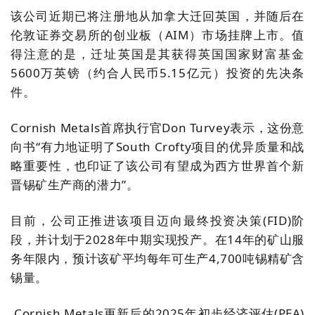
该公司近期已将注册地从加拿大
迁回
英国，并随后在
伦敦证券交易所的
创业板（
AIM
）
市场挂牌上市。值
得注意的是，迁址英国是其获得英国国家财富基金
5600万英镑（约合人民币5.15亿元）投资的先决条
件。
Cornish
Metals首席执行官Don
Turvey表示，这份意
向书“有力地证明了South
Crofty
项目的优异质量和战
略重要性，也印证了
该公司
有望成为西方世界首个
新
晋锡
矿
生产商
的潜力”。
目前，公司正推进该项目迈向最终投资决策
(FID)
阶
段，并计划于2028年中期实现投产。在14年的矿山服
务年限内，预计该矿平均每年可生产4,700吨锡精矿含
锡量。
Cornish
Metals更新后的2025
年初步经济评估(
PEA)