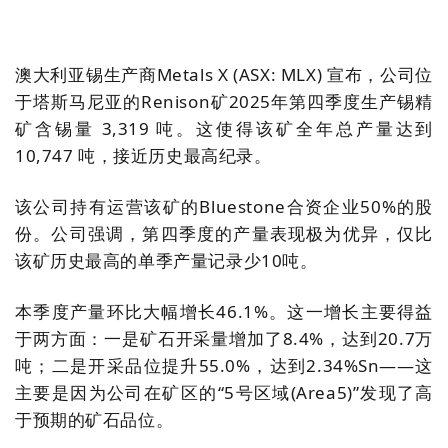
澳大利亚锡生产商Metals X (ASX: MLX
) 宣布
，公司位
于塔斯马尼亚的Renison矿2025年第四季度生产锡精
矿含锡
量 3,319
吨。这使得该矿全年总产量
达到
10,747
吨，接近历史最高纪录。
该公司持有运营该矿的Bluestone合资企业50%的股
份。公司强调，第四季度的产量表现极为优异，仅比
该矿历史最高的单季产量记录少10吨。
本季度产量环比大幅增长46.1%。这一增长主要得益
于两方面：一是矿石开采量增加了8.4%，达到20.7万
吨；二是开采品位
提升
55.0%，达到2.34%Sn——
这
主要是因为公司在矿区的“
5
号区域(
Area5)”
发现了高
于预期的矿石品位
。