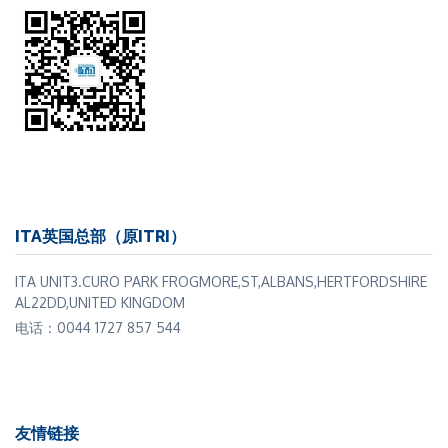
ITA英国总部（原ITRI）
ITA UNIT3.CURO PARK FROGMORE,ST,ALBANS,HERTFORDSHIRE
AL22DD,UNITED KINGDOM
电话：0044 1727 857 544
友情链接